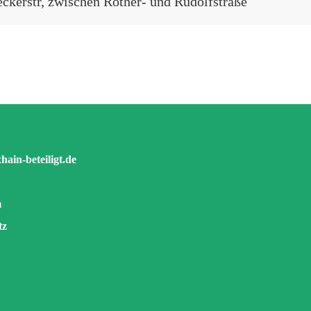
ckerstr, zwischen Rother- und Rudolfstraße
ain-beteiligt.de
m
tz