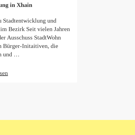
gung in Xhain
u Stadtentwicklung und
m Bezirk Seit vielen Jahren
 der Ausschuss StadtWohn
n Bürger-Initaitiven, die
n und …
esen