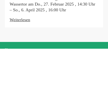
Wassertor am Do., 27. Februar 2025 , 14:30 Uhr
– So., 6. April 2025 , 16:00 Uhr
Weiterlesen
Home
Aktuelles
Termine
Vorhaben und Projekte
Netzwerk
Ressourcen
Kontakt
kontakt@xhain-beteiligt.de
Impressum
Datenschutz