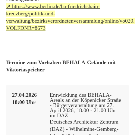
https://www.berlin.de/ba-friedrichshain-
kreuzberg/politik-und-
verwaltung/bezirksverordnetenversammlung/online/vo020.
VOLFDNR=8673
Termine zum Vorhaben BEHALA-Gelände mit
Viktoriaspeicher
27.04.2026
Entwicklung des BEHALA-
Areals an der Köpenicker Straße
18:00 Uhr
- Bürgerveranstaltung am 27.
April 2026, 18.00 - 21.00 Uhr
im DAZ
Deutsches Architektur Zentrum
(DAZ) - Wilhelmine-Gemberg-