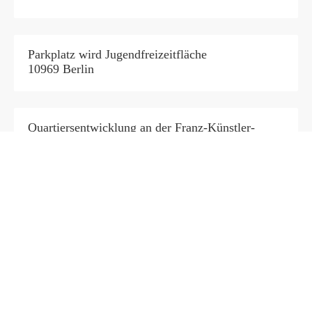
Parkplatz wird Jugendfreizeitfläche
10969 Berlin
Quartiersentwicklung an der Franz-Künstler-
Straße
10969 Berlin
Standortentwicklung Friedrichstraße 18/19
10969 Berlin
Ökologischer Grünzug Wrangelkiez
10997 Berlin