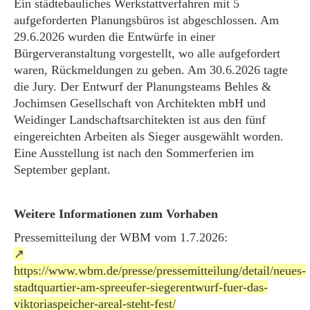
Ein städtebauliches Werkstattverfahren mit 5
aufgeforderten Planungsbüros ist abgeschlossen. Am
29.6.2026 wurden die Entwürfe in einer
Bürgerveranstaltung vorgestellt, wo alle aufgefordert
waren, Rückmeldungen zu geben. Am 30.6.2026 tagte
die Jury. Der Entwurf der Planungsteams Behles &
Jochimsen Gesellschaft von Architekten mbH und
Weidinger Landschaftsarchitekten ist aus den fünf
eingereichten Arbeiten als Sieger ausgewählt worden.
Eine Ausstellung ist nach den Sommerferien im
September geplant.
Weitere Informationen zum Vorhaben
Pressemitteilung der WBM vom 1.7.2026:
https://www.wbm.de/presse/pressemitteilung/detail/neues-
stadtquartier-am-spreeufer-siegerentwurf-fuer-das-
viktoriaspeicher-areal-steht-fest/